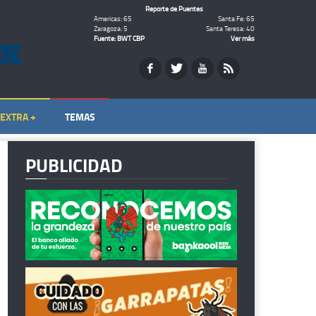
Reporte de Puentes
Americas: 65
Santa Fe: 65
Zaragoza: 5
Santa Teresa: 40
Fuente: BWT CBP
Ver más
EXTRA +
TEMAS
PUBLICIDAD