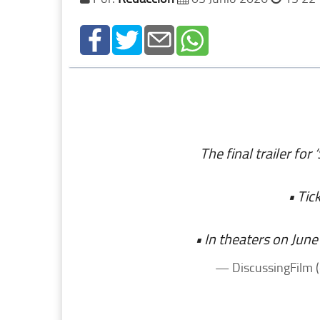
The final trailer fo
• Tic
• In theaters on Jun
— DiscussingFilm 