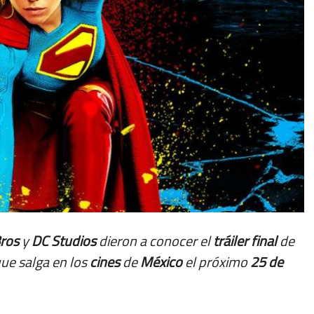
ros
y
DC
Studios
dieron a conocer el
tráiler
final
de
 que salga en los
cines
de
México
el próximo
25 de