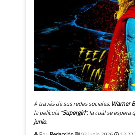
A través de sus redes sociales,
Warner
B
la película “
Supergirl
”, la cuál se espera
junio.
Por:
Redacción
03 Junio 2026
13 22