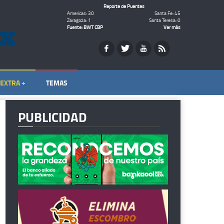
Reporte de Puentes
Americas: 30
Santa Fe: 45
Zaragoza: 1
Santa Teresa: 0
Fuente: BWT CBP
Ver más
EXTRA +
TEMAS
PUBLICIDAD