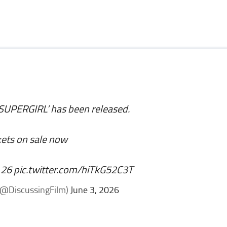
r ‘SUPERGIRL’ has been released.
kets on sale now
e 26
pic.twitter.com/hiTkG52C3T
(@DiscussingFilm)
June 3, 2026