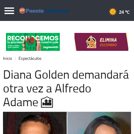
Puentelibre.mx
24 
Inicio
Local
Nacional
Inicio
Espectáculos
Opinión
Diana Golden demandará
Cronos
otra vez a Alfredo
Economía
Adame 🎦
Espectáculos
Deportes
Extra +