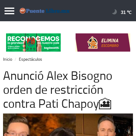
Puentelibre.mx
31 
Inicio
Local
Nacional
Inicio
Espectáculos
Opinión
Anunció Alex Bisogno
Cronos
orden de restricción
Economía
contra Pati Chapoy🎦
Espectáculos
Deportes
Extra +