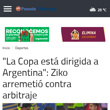
Puentelibre.mx
28 
Inicio
Local
Nacional
Inicio
Deportes
Opinión
"La Copa está dirigida a
Cronos
Argentina": Ziko
Economía
arremetió contra
Espectáculos
Deportes
arbitraje
Extra +