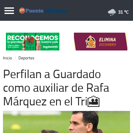
Puentelibre.mx
31 
Inicio
Local
Nacional
Inicio
Deportes
Opinión
Perfilan a Guardado
Cronos
como auxiliar de Rafa
Economía
Márquez en el Tri🎦
Espectáculos
Deportes
Extra +