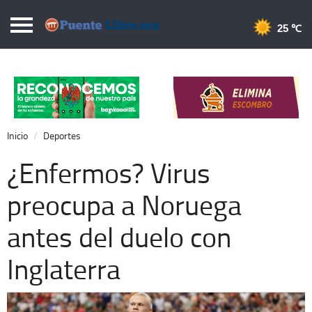
Puentelibre.mx
25 
Inicio
Local
Nacional
Inicio
Deportes
Opinión
¿Enfermos? Virus
Cronos
preocupa a Noruega
Economía
antes del duelo con
Espectáculos
Deportes
Inglaterra
Extra +