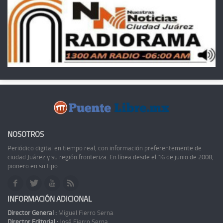
NOSOTROS
Periódico digital en tiempo real, con información preferentemente de
ciudad Juárez y su región fronteriza. En línea desde el 16 de junio de 2008,
pionero en su tipo.
INFORMACIÓN ADICIONAL
Director General :
Miguel Fierro Serna
Director Editorial :
José Fierro Serna