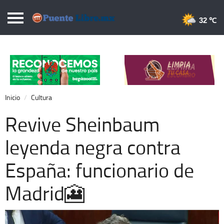
Puentelibre.mx
32 
Inicio
Local
Nacional
Inicio
Cultura
Opinión
Revive Sheinbaum
Cronos
leyenda negra contra
Economía
España: funcionario de
Espectáculos
Deportes
Madrid🎦
Extra +