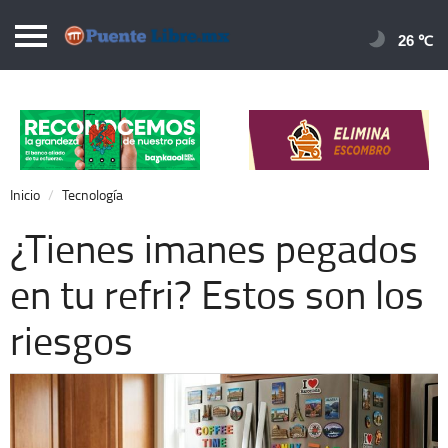
Puentelibre.mx
26 
Inicio
Local
Nacional
Inicio
Tecnología
Opinión
¿Tienes imanes pegados
Cronos
en tu refri? Estos son los
Economía
riesgos
Espectáculos
Deportes
Extra +