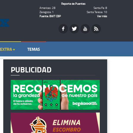
Reporte de Puentes
Americas: 28
Santa Fe: 8
Zaragoza: 1
Santa Teresa: 10
Fuente: BWT CBP
Ver más
EXTRA +
TEMAS
PUBLICIDAD