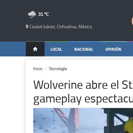
31 ℃
Ciudad Juárez, Chihuahua, México.
LOCAL
NACIONAL
OPINIÓN
Inicio
Tecnología
Wolverine abre el St
gameplay espectacu