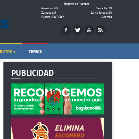
Reporte de Puentes
Americas: 65
Santa Fe: 70
Zaragoza: 5
Santa Teresa: 30
Fuente: BWT CBP
Ver más
EXTRA +
TEMAS
PUBLICIDAD