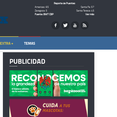
Reporte de Puentes
Americas: 65
Santa Fe: 57
Zaragoza: 5
Santa Teresa: 45
Fuente: BWT CBP
Ver más
EXTRA +
TEMAS
PUBLICIDAD