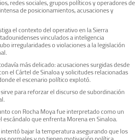
os, redes sociales, grupos políticos y operadores de
tensa de posicionamientos, acusaciones y
iga el contexto del operativo en la Sierra
adounidenses vinculados a inteligencia
bo irregularidades o violaciones a la legislación
nal.
 todavía más delicado: acusaciones surgidas desde
n el Cártel de Sinaloa y solicitudes relacionadas
donde el escenario político explotó.
irve para reforzar el discurso de subordinación
l.
 junto con Rocha Moya fue interpretado como un
r el escándalo que enfrenta Morena en Sinaloa.
intentó bajar la temperatura asegurando que los
os normales y no tienen motivación política.