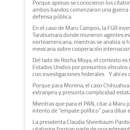
Porque apenas se conocieron los citatori
ambos bandos comenzaron una guerra in
defensa pública.
En el caso de Maru Campos, la FGR invest
Tarahumara donde murieron agentes est
norteamericana, mientras se analiza si hu
mexicana sobre cooperación internacio
Del lado de Rocha Moya, el contexto es
Estados Unidos por presuntos vínculos co
con investigaciones federales. Y ahí es 
Porque para Morena, el caso Chihuahua s
extranjera y presunta complicidad estata
Mientras que para el PAN, citar a Maru
intento de “empate político” para dilui
La presidenta Claudia Sheinbaum Pardo 
citatorios forman parte de procedimient