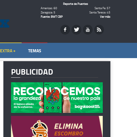
Reporte de Puentes
Americas: 60
Santa Fe: 57
Zaragoza: 5
Santa Teresa: 45
Fuente: BWT CBP
Ver más
EXTRA +
TEMAS
PUBLICIDAD