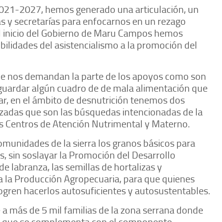
 2021-2027, hemos generado una articulación, un
nas y secretarías para enfocarnos en un rezago
el inicio del Gobierno de Maru Campos hemos
bilidades del asistencialismo a la promoción del
que nos demandan la parte de los apoyos como son
vaguardar algún cuadro de de mala alimentación que
r, en el ámbito de desnutrición tenemos dos
nzadas que son las búsquedas intencionadas de la
los Centros de Atención Nutrimental y Materno.
omunidades de la sierra los granos básicos para
as, sin soslayar la Promoción del Desarrollo
e labranza, las semillas de hortalizas y
a la Producción Agropecuaria, para que quienes
gren hacerlos autosuficientes y autosustentables.
 a más de 5 mil familias de la zona serrana donde
o que se complementa con el componente