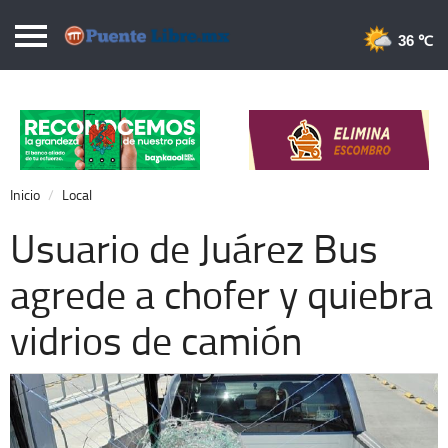
Puentelibre.mx
36 
Inicio
Local
Nacional
Inicio
Local
Opinión
Usuario de Juárez Bus
Cronos
agrede a chofer y quiebra
Economía
vidrios de camión
Espectáculos
Deportes
Extra +