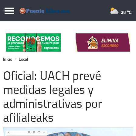
Puentelibre.mx
38 
Inicio
Local
Nacional
Inicio
Local
Opinión
Oficial: UACH prevé
Cronos
medidas legales y
Economía
administrativas por
Espectáculos
Deportes
afilialeaks
Extra +