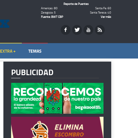
Reporte de Puentes
Americas: 80
Santa Fe: 60
Zaragoza: 5
Santa Teresa: 40
Fuente: BWT CBP
Ver más
EXTRA +
TEMAS
PUBLICIDAD