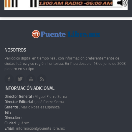
NOSOTROS
Periódico digital en tiempo real, con información preferentemente de
ciudad Juárez y su región fronteriza. En línea desde el 16 de junio de 2008,
pionero en su tipo.
INFORMACIÓN ADICIONAL
Director General :
Miguel Fierro Serna
Director Editorial :
José Fierro Serna
Gerente :
Mario Rosales Espinoza
Tel :
Dirección :
Ciudad :
Juárez
Email :
información@puentelibre.mx