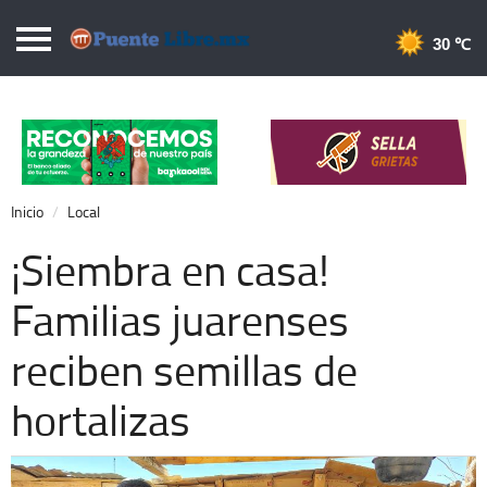
Puentelibre.mx
30 
Inicio
Local
Nacional
Inicio
Local
Opinión
¡Siembra en casa!
Cronos
Familias juarenses
Economía
reciben semillas de
Espectáculos
Deportes
hortalizas
Extra +