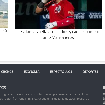
será
Les dan la vuelta a los Indios y caen el primero
ante Manzaneros
CRONOS
ECONOMÍA
ESPECTÁCULOS
DEPORTES
ROS
I
o digital en tiempo real, con información preferentemente de ciudad
D
 su región fronteriza. En línea desde el 16 de junio de 2008, pionero en
D
G