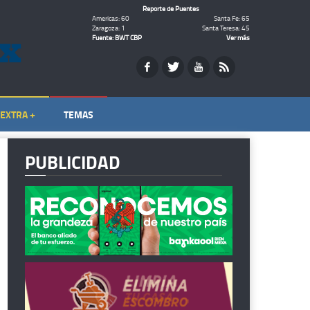
Reporte de Puentes
Americas: 60
Santa Fe: 65
Zaragoza: 1
Santa Teresa: 45
Fuente: BWT CBP
Ver más
EXTRA +
TEMAS
PUBLICIDAD