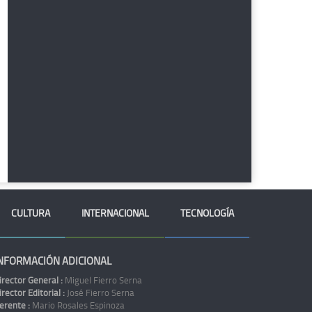
CULTURA
INTERNACIONAL
TECNOLOGÍA
NFORMACIÓN ADICIONAL
irector General :
Miguel Fierro Serna
irector Editorial :
José Fierro Serna
erente :
Mario Rosales Espinoza