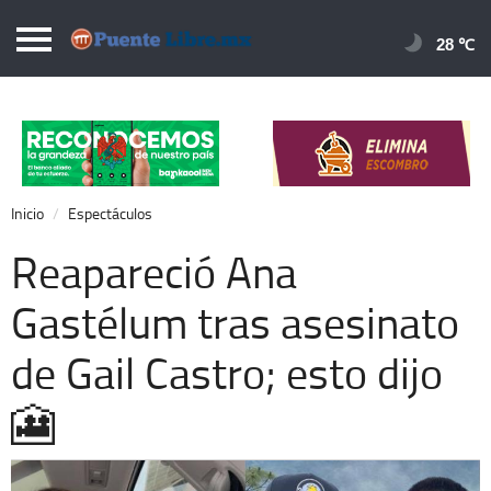
Puentelibre.mx
28 
Inicio
Local
Nacional
Inicio
Espectáculos
Opinión
Reapareció Ana
Cronos
Gastélum tras asesinato
Economía
de Gail Castro; esto dijo
Espectáculos
Deportes
🎦
Extra +