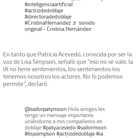
#inteligenciaartificial
#actrizdedoblaje
#directoradedoblaje
#CristinaHernandez
♬ sonido
original - Cristina Hernández
En tanto que Patricia Acevedo, conocida por ser la
voz de Lisa Simpson, señaló que “eso no se vale, la
IA no tiene sentimientos, los sentimientos los
tenemos nosotros los actores. No lo podemos
permitir”, declaró.
@sailorpatymoon
Hola amigos les
tengo un mensaje importante
uniéndome a mis compañeros de
doblaje
#patyacevedo
#sailormoon
#lisasimpson
#actrizdedoblaje
#ia