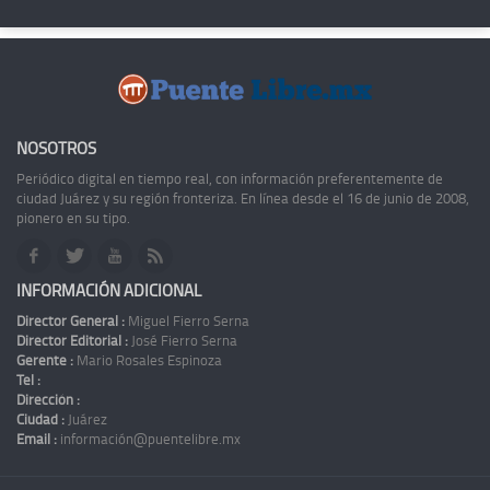
NOSOTROS
Periódico digital en tiempo real, con información preferentemente de
ciudad Juárez y su región fronteriza. En línea desde el 16 de junio de 2008,
pionero en su tipo.
INFORMACIÓN ADICIONAL
Director General :
Miguel Fierro Serna
Director Editorial :
José Fierro Serna
Gerente :
Mario Rosales Espinoza
Tel :
Dirección :
Ciudad :
Juárez
Email :
información@puentelibre.mx