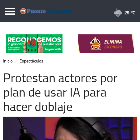
Puentelibre.mx
29 
Inicio
Local
Nacional
Inicio
Espectáculos
Opinión
Protestan actores por
Cronos
plan de usar IA para
Economía
hacer doblaje
Espectáculos
Deportes
Extra +