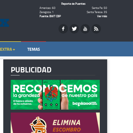
Reporte de Puentes
Americas: 60
Santa Fe: 50
Zaragoza: 1
Santa Teresa: 35
Fuente: BWT CBP
Ver más
EXTRA +
TEMAS
PUBLICIDAD