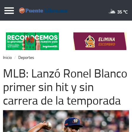
Puentelibre.mx
35 
Inicio
Local
Nacional
Inicio
Deportes
Opinión
MLB: Lanzó Ronel Blanco
Cronos
primer sin hit y sin
Economía
carrera de la temporada
Espectáculos
Deportes
Extra +