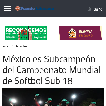
Puentelibre.mx
28 
Inicio
Local
Nacional
Inicio
Deportes
Opinión
México es Subcampeón
Cronos
del Campeonato Mundial
Economía
de Softbol Sub 18
Espectáculos
Deportes
Extra +