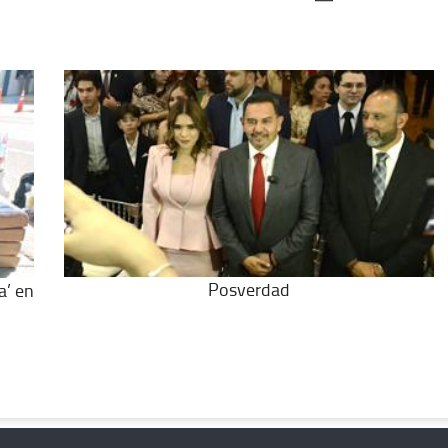
Posverdad
a’ en