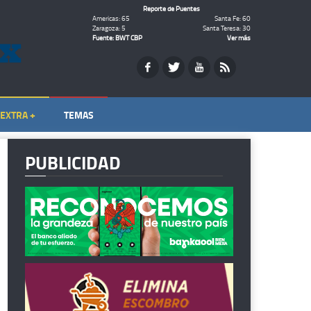
Reporte de Puentes
Americas: 65
Santa Fe: 60
Zaragoza: 5
Santa Teresa: 30
Fuente: BWT CBP
Ver más
EXTRA +
TEMAS
PUBLICIDAD