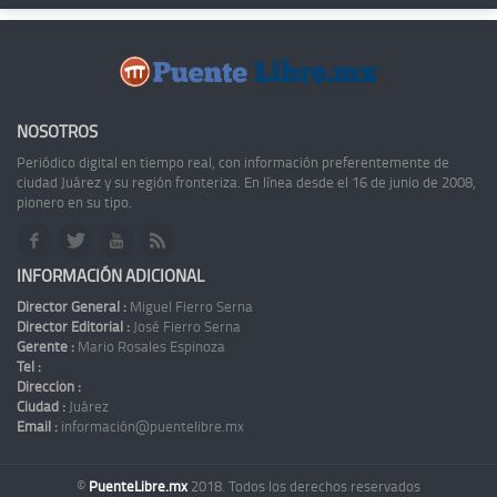
NOSOTROS
Periódico digital en tiempo real, con información preferentemente de
ciudad Juárez y su región fronteriza. En línea desde el 16 de junio de 2008,
pionero en su tipo.
INFORMACIÓN ADICIONAL
Director General :
Miguel Fierro Serna
Director Editorial :
José Fierro Serna
Gerente :
Mario Rosales Espinoza
Tel :
Dirección :
Ciudad :
Juárez
Email :
información@puentelibre.mx
©
PuenteLibre.mx
2018. Todos los derechos reservados