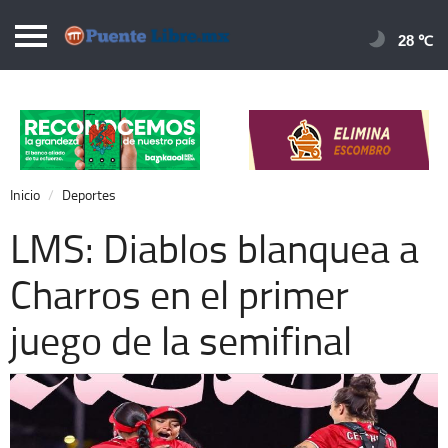
Puentelibre.mx
28 
Inicio
Local
Nacional
Inicio
Deportes
Opinión
LMS: Diablos blanquea a
Cronos
Charros en el primer
Economía
juego de la semifinal
Espectáculos
Deportes
Extra +