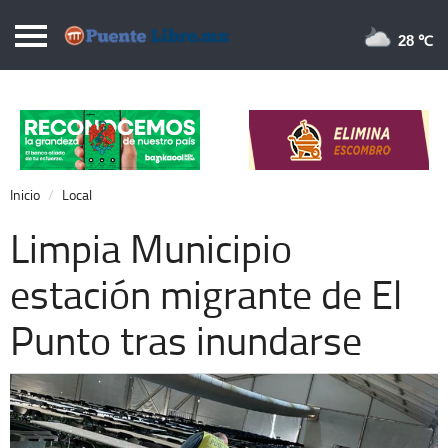
Puentelibre.mx
28 
Inicio
Local
Nacional
Inicio
Local
Opinión
Limpia Municipio
Cronos
estación migrante de El
Economía
Punto tras inundarse
Espectáculos
Deportes
Extra +