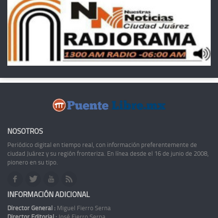
NOSOTROS
Periódico digital en tiempo real, con información preferentemente de
ciudad Juárez y su región fronteriza. En línea desde el 16 de junio de 2008,
pionero en su tipo.
INFORMACIÓN ADICIONAL
Director General :
Miguel Fierro Serna
Director Editorial :
José Fierro Serna