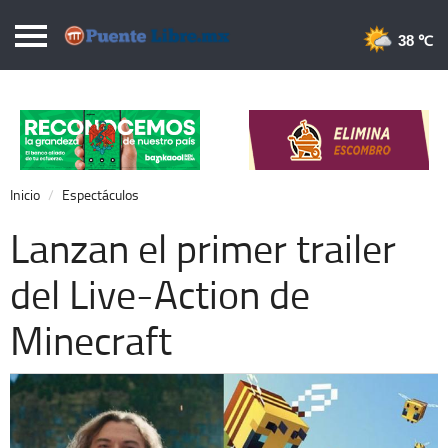
Puentelibre.mx
38 
Inicio
Local
Nacional
Inicio
Espectáculos
Opinión
Lanzan el primer trailer
Cronos
del Live-Action de
Economía
Minecraft
Espectáculos
Deportes
Extra +