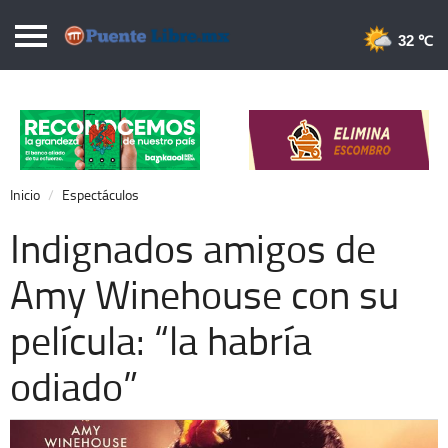
Puentelibre.mx
32 
Inicio
Local
Nacional
Inicio
Espectáculos
Opinión
Indignados amigos de
Cronos
Amy Winehouse con su
Economía
película: “la habría
Espectáculos
Deportes
odiado”
Extra +