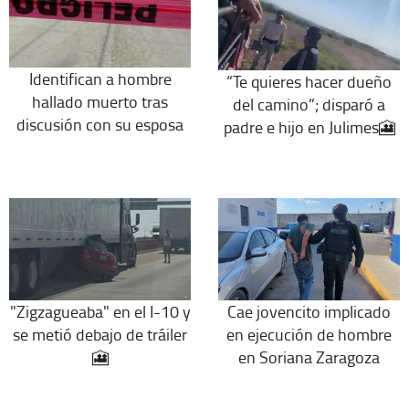
Identifican a hombre
“Te quieres hacer dueño
hallado muerto tras
del camino”; disparó a
discusión con su esposa
padre e hijo en Julimes🎦
"Zigzagueaba" en el I-10 y
Cae jovencito implicado
se metió debajo de tráiler
en ejecución de hombre
🎦
en Soriana Zaragoza