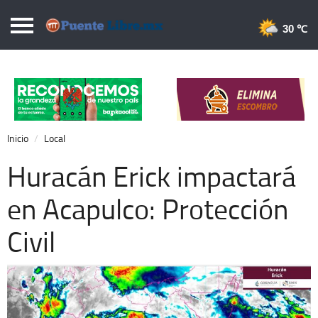
Puentelibre.mx
30 
Inicio
Local
Nacional
Inicio
Local
Opinión
Huracán Erick impactará
Cronos
en Acapulco: Protección
Economía
Civil
Espectáculos
Deportes
Extra +