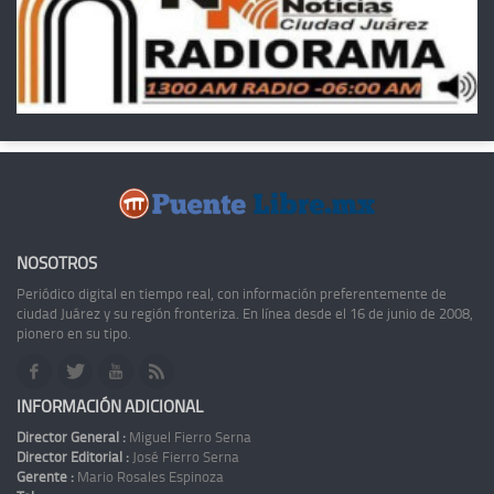
NOSOTROS
Periódico digital en tiempo real, con información preferentemente de
ciudad Juárez y su región fronteriza. En línea desde el 16 de junio de 2008,
pionero en su tipo.
INFORMACIÓN ADICIONAL
Director General :
Miguel Fierro Serna
Director Editorial :
José Fierro Serna
Gerente :
Mario Rosales Espinoza