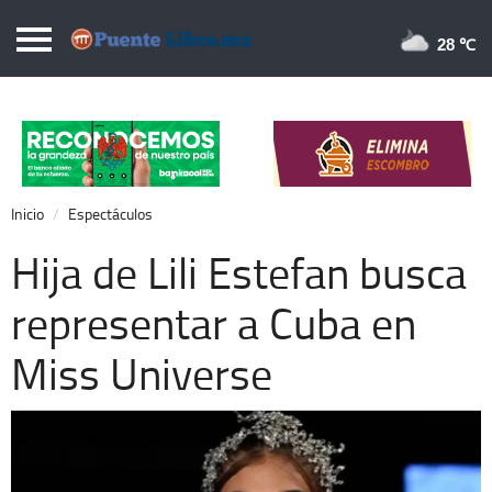
Puentelibre.mx
28 
Inicio
Local
Nacional
Inicio
Espectáculos
Opinión
Hija de Lili Estefan busca
Cronos
representar a Cuba en
Economía
Miss Universe
Espectáculos
Deportes
Extra +