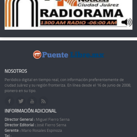
NOSOTROS
Periódico digital en tiempo real, con información preferentemente de
ciudad Juárez y su región fronteriza. En línea desde el 16 de junio de 2008,
pionero en su tipo.
INFORMACIÓN ADICIONAL
Director General :
Miguel Fierro Serna
Director Editorial :
José Fierro Serna
Gerente :
Mario Rosales Espinoza
Tel :