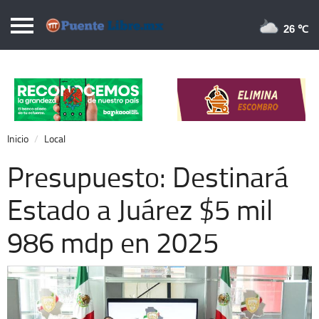
Puentelibre.mx
26 
Inicio
Local
Nacional
Inicio
Local
Opinión
Presupuesto: Destinará
Cronos
Estado a Juárez $5 mil
Economía
986 mdp en 2025
Espectáculos
Deportes
Extra +