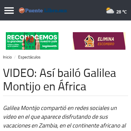
Puentelibre.mx
28 
Inicio
Local
Nacional
Inicio
Espectáculos
Opinión
VIDEO: Así bailó Galilea
Cronos
Montijo en África
Economía
Espectáculos
Galilea Montijo compartió en redes sociales un
Deportes
video en el que aparece disfrutando de sus
Extra +
vacaciones en Zambia, en el continente africano al