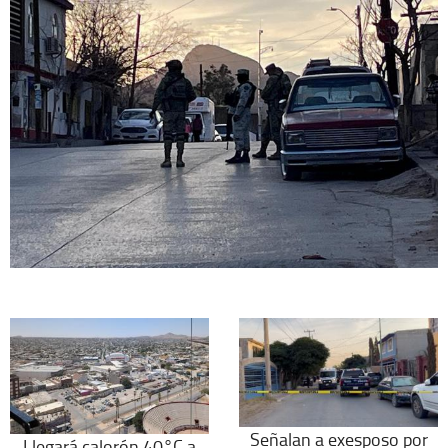
Señalan a exesposo por
Llegará calorón 40°C a