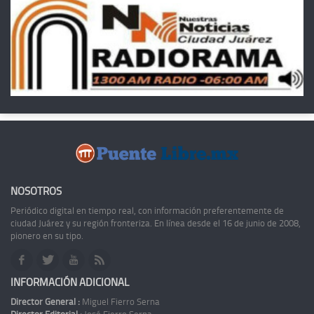
NOSOTROS
Periódico digital en tiempo real, con información preferentemente de
ciudad Juárez y su región fronteriza. En línea desde el 16 de junio de 2008,
pionero en su tipo.
INFORMACIÓN ADICIONAL
Director General :
Miguel Fierro Serna
Director Editorial :
José Fierro Serna