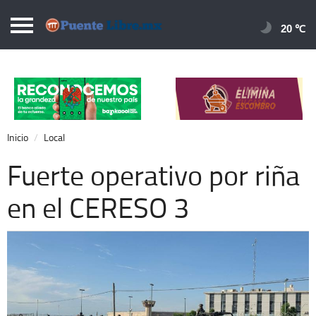
Puentelibre.mx
20 
Inicio
Local
Nacional
Inicio
Local
Opinión
Fuerte operativo por riña
Cronos
en el CERESO 3
Economía
Espectáculos
Deportes
Extra +