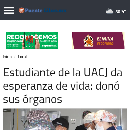
Puentelibre.mx
30 
Inicio
Local
Nacional
Inicio
Local
Opinión
Estudiante de la UACJ da
Cronos
esperanza de vida: donó
Economía
sus órganos
Espectáculos
Deportes
Extra +