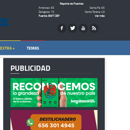
Reporte de Puentes
Americas: 65
Santa Fe: 65
Zaragoza: 15
Santa Teresa: 40
Fuente: BWT CBP
Ver más
EXTRA +
TEMAS
PUBLICIDAD