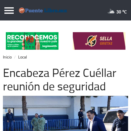
Puentelibre.mx
30 
Inicio
Local
Nacional
Inicio
Local
Opinión
Encabeza Pérez Cuéllar
Cronos
reunión de seguridad
Economía
Espectáculos
Deportes
Extra +