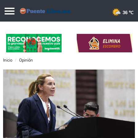
Puentelibre.mx
36 
Inicio
Local
Nacional
Inicio
Opinión
Opinión
Cronos
Economía
Espectáculos
Deportes
Extra +