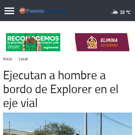
Puentelibre.mx
32 
Inicio
Local
Nacional
Inicio
Local
Opinión
Ejecutan a hombre a
Cronos
bordo de Explorer en el
Economía
eje vial
Espectáculos
Deportes
Extra +