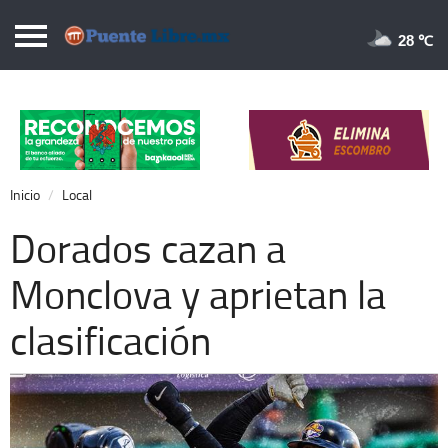
Puentelibre.mx
28 
Inicio
Local
Nacional
Inicio
Local
Opinión
Dorados cazan a
Cronos
Monclova y aprietan la
Economía
clasificación
Espectáculos
Deportes
Extra +