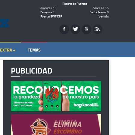
Reporte de Puentes
Americas: 15
Santa Fe: 15
Zaragoza: 1
Santa Teresa: 0
Fuente: BWT CBP
Ver más
EXTRA +
TEMAS
PUBLICIDAD