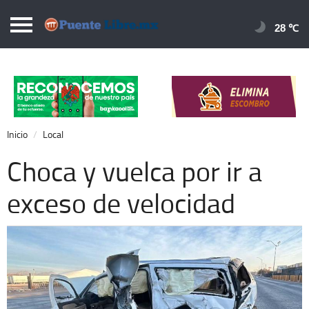
Puentelibre.mx
28 
Inicio
Local
Nacional
Inicio
Local
Opinión
Choca y vuelca por ir a
Cronos
exceso de velocidad
Economía
Espectáculos
Deportes
Extra +