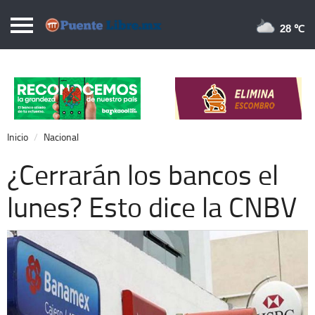
Puentelibre.mx
28 
Inicio
Local
Nacional
Inicio
Nacional
Opinión
¿Cerrarán los bancos el
Cronos
lunes? Esto dice la CNBV
Economía
Espectáculos
Deportes
Extra +