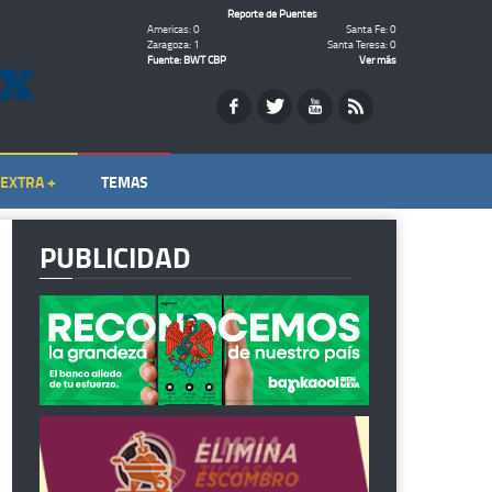
Reporte de Puentes
Americas: 0
Santa Fe: 0
Zaragoza: 1
Santa Teresa: 0
Fuente: BWT CBP
Ver más
EXTRA +
TEMAS
PUBLICIDAD