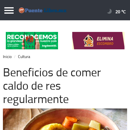
Puentelibre.mx
20 
Inicio
Local
Nacional
Inicio
Cultura
Opinión
Beneficios de comer
Cronos
caldo de res
Economía
regularmente
Espectáculos
Deportes
Extra +