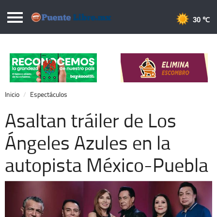
Puentelibre.mx
30 
Inicio
Local
Nacional
Inicio
Espectáculos
Opinión
Asaltan tráiler de Los
Cronos
Ángeles Azules en la
Economía
autopista México-Puebla
Espectáculos
Deportes
Extra +