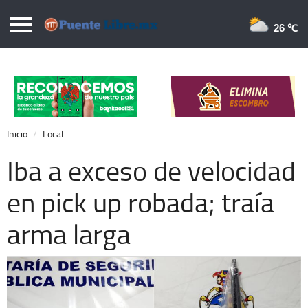
Puentelibre.mx
26 
Inicio
Local
Nacional
Inicio
Local
Opinión
Iba a exceso de velocidad
Cronos
en pick up robada; traía
Economía
arma larga
Espectáculos
Deportes
Extra +