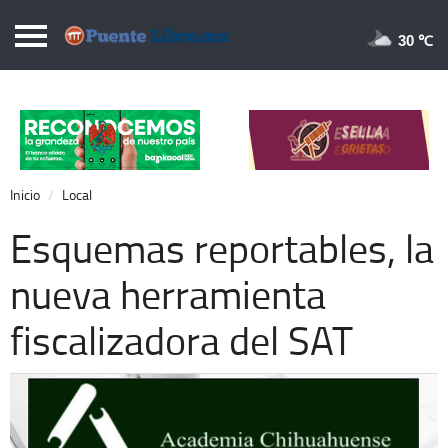
Puentelibre.mx
30 
Inicio
Local
Nacional
Inicio
Local
Opinión
Esquemas reportables, la
Cronos
nueva herramienta
Economía
fiscalizadora del SAT
Espectáculos
Deportes
Extra +