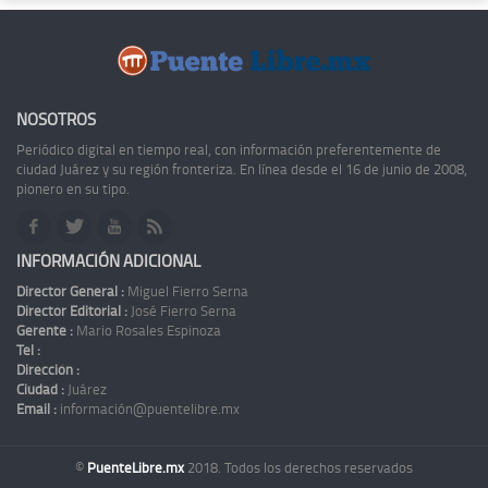
NOSOTROS
Periódico digital en tiempo real, con información preferentemente de
ciudad Juárez y su región fronteriza. En línea desde el 16 de junio de 2008,
pionero en su tipo.
INFORMACIÓN ADICIONAL
Director General :
Miguel Fierro Serna
Director Editorial :
José Fierro Serna
Gerente :
Mario Rosales Espinoza
Tel :
Dirección :
Ciudad :
Juárez
Email :
información@puentelibre.mx
©
PuenteLibre.mx
2018. Todos los derechos reservados