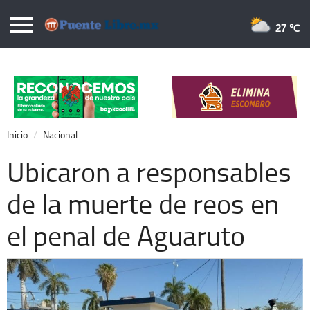
Puentelibre.mx
27 
Inicio
Local
Nacional
Inicio
Nacional
Opinión
Ubicaron a responsables
Cronos
de la muerte de reos en
Economía
el penal de Aguaruto
Espectáculos
Deportes
Extra +