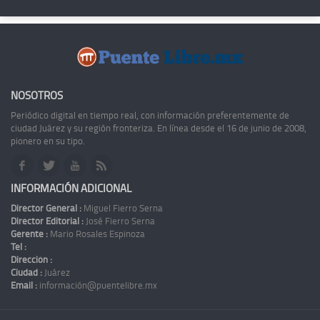
NOSOTROS
Periódico digital en tiempo real, con información preferentemente de
ciudad Juárez y su región fronteriza. En línea desde el 16 de junio de 2008,
pionero en su tipo.
INFORMACIÓN ADICIONAL
Director General :
Miguel Fierro Serna
Director Editorial :
José Fierro Serna
Gerente :
Mario Rosales Espinoza
Tel :
Dirección :
Ciudad :
Juárez
Email :
información@puentelibre.mx