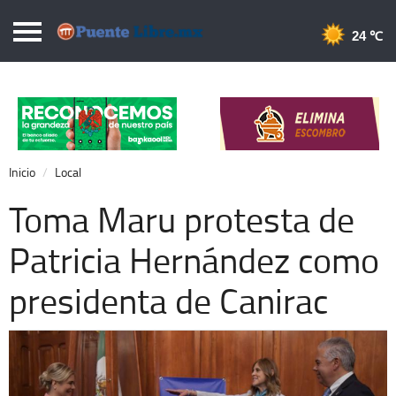
Puentelibre.mx
24 
Inicio
Local
Nacional
Inicio
Local
Opinión
Toma Maru protesta de
Cronos
Patricia Hernández como
Economía
presidenta de Canirac
Espectáculos
Deportes
Extra +