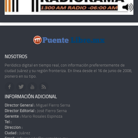
NOSOTROS
Periódico digital en tiempo real, con información preferentemente de
ciudad Juárez y su región fronteriza. En línea desde el 16 de junio de 2008,
pionero en su tipo.
INFORMACIÓN ADICIONAL
Director General :
Miguel Fierro Serna
Director Editorial :
José Fierro Serna
Gerente :
Mario Rosales Espinoza
Tel :
Dirección :
Ciudad :
Juárez