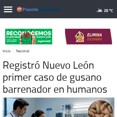
Puentelibre.mx
28 
Inicio
Local
Nacional
Inicio
Nacional
Opinión
Registró Nuevo León
Cronos
primer caso de gusano
Economía
barrenador en humanos
Espectáculos
Deportes
Extra +